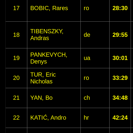
17
BOBIC, Rares
ro
28:30
TIBENSZKY,
18
de
29:55
Andras
PANKEVYCH,
19
ua
30:01
Denys
TUR, Eric
20
ro
33:29
Nicholas
21
YAN, Bo
ch
34:48
22
KATIĆ, Andro
hr
42:24