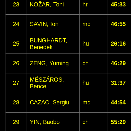
23
KOŽAR, Toni
hr
45:33
24
SAVIN, Ion
md
46:55
BUNGHARDT,
25
hu
26:16
Benedek
26
ZENG, Yuming
ch
46:29
MÉSZÁROS,
27
hu
31:37
Bence
28
CAZAC, Sergiu
md
44:54
29
YIN, Baobo
ch
55:29