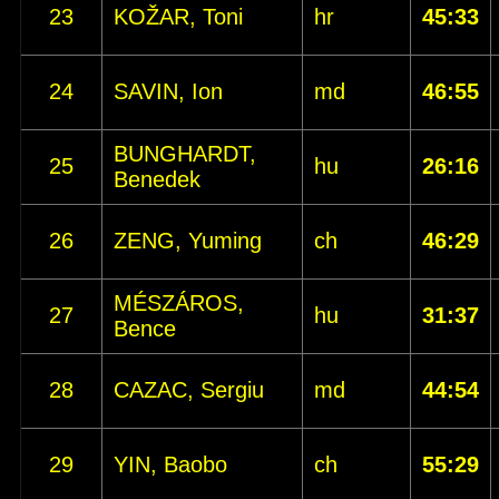
23
KOŽAR, Toni
hr
45:33
24
SAVIN, Ion
md
46:55
BUNGHARDT,
25
hu
26:16
Benedek
26
ZENG, Yuming
ch
46:29
MÉSZÁROS,
27
hu
31:37
Bence
28
CAZAC, Sergiu
md
44:54
29
YIN, Baobo
ch
55:29