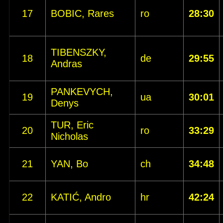
17
BOBIC, Rares
ro
28:30
TIBENSZKY,
18
de
29:55
Andras
PANKEVYCH,
19
ua
30:01
Denys
TUR, Eric
20
ro
33:29
Nicholas
21
YAN, Bo
ch
34:48
22
KATIĆ, Andro
hr
42:24