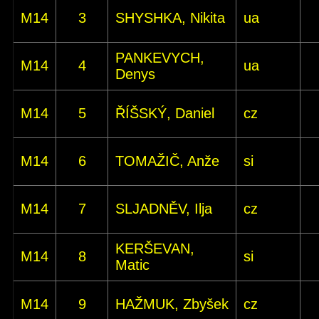
M14
3
SHYSHKA, Nikita
ua
PANKEVYCH,
M14
4
ua
Denys
M14
5
ŘÍŠSKÝ, Daniel
cz
M14
6
TOMAŽIČ, Anže
si
M14
7
SLJADNĚV, Ilja
cz
KERŠEVAN,
M14
8
si
Matic
M14
9
HAŽMUK, Zbyšek
cz