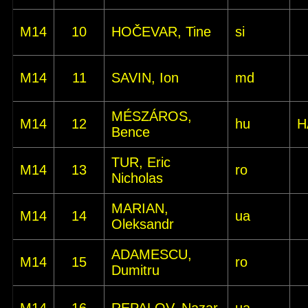
M14
10
HOČEVAR, Tine
si
M14
11
SAVIN, Ion
md
MÉSZÁROS,
M14
12
hu
H
Bence
TUR, Eric
M14
13
ro
Nicholas
MARIAN,
M14
14
ua
Oleksandr
ADAMESCU,
M14
15
ro
Dumitru