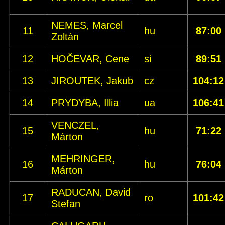
NEMES, Marcel
11
hu
87:00
Zoltán
12
HOČEVAR, Cene
si
89:51
13
JIROUTEK, Jakub
cz
104:12
14
PRYDYBA, Illia
ua
106:41
VENCZEL,
15
hu
71:22
Márton
MEHRINGER,
16
hu
76:04
Márton
RADUCAN, David
17
ro
101:42
Stefan