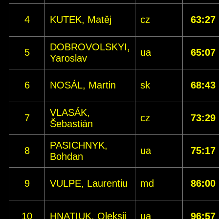
4
KUTEK, Matěj
cz
63:27
DOBROVOLSKYI,
5
ua
65:07
Yaroslav
6
NOSÁL, Martin
sk
68:43
VLASÁK,
7
cz
73:29
Šebastián
PASICHNYK,
8
ua
75:17
Bohdan
9
VULPE, Laurentiu
md
86:00
10
HNATIUK, Oleksii
ua
96:57