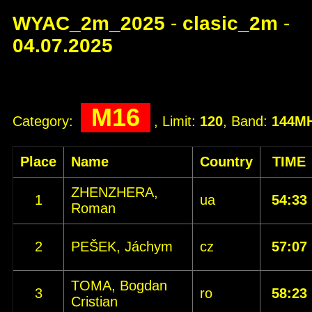
WYAC_2m_2025
-
clasic_2m
-
04.07.2025
M16
Category:
, Limit:
120
, Band:
144M
Place
Name
Country
TIME
ZHENZHERA,
1
ua
54:33
Roman
2
PEŠEK, Jáchym
cz
57:07
TOMA, Bogdan
3
ro
58:23
Cristian