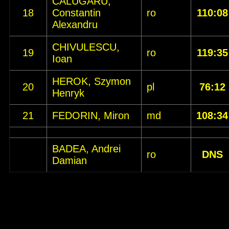
CALUGARU,
18
Constantin
ro
110:08
Alexandru
CHIVULESCU,
19
ro
119:35
Ioan
HEROK, Szymon
20
pl
76:12
Henryk
21
FEDORIN, Miron
md
108:34
BADEA, Andrei
ro
DNS
Damian