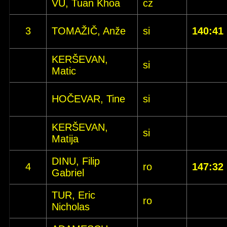
VU, Tuan Khoa
cz
3
TOMAŽIČ, Anže
si
140:41
KERŠEVAN,
si
Matic
HOČEVAR, Tine
si
KERŠEVAN,
si
Matija
DINU, Filip
4
ro
147:32
Gabriel
TUR, Eric
ro
Nicholas