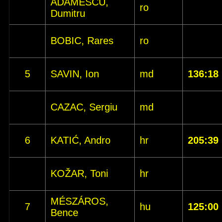
ADAMESCU,
ro
Dumitru
BOBIC, Rares
ro
5
SAVIN, Ion
md
136:18
CAZAC, Sergiu
md
6
KATIĆ, Andro
hr
205:39
KOŽAR, Toni
hr
MÉSZÁROS,
7
hu
125:00
Bence