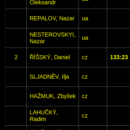
Oleksandr
REPALOV, Nazar
ua
NESTEROVSKYI,
ua
Nazar
2
ŘÍŠSKÝ, Daniel
cz
133:23
SLJADNĚV, Ilja
cz
HAŽMUK, Zbyšek
cz
LAHUČKÝ,
cz
Radim