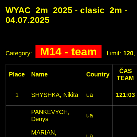
WYAC_2m_2025
-
clasic_2m
-
04.07.2025
M14 - team
Category:
, Limit:
120
,
ČAS
Place
Name
Country
TEAM
1
SHYSHKA, Nikita
ua
121:03
PANKEVYCH,
ua
Denys
MARIAN,
ua