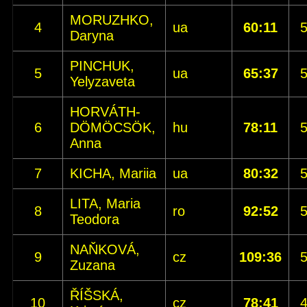
MORUZHKO,
4
ua
60:11
Daryna
PINCHUK,
5
ua
65:37
Yelyzaveta
HORVÁTH-
6
DÖMÖCSÖK,
hu
78:11
Anna
7
KICHA, Mariia
ua
80:32
LITA, Maria
8
ro
92:52
Teodora
NAŇKOVÁ,
9
cz
109:36
Zuzana
ŘÍŠSKÁ,
10
cz
78:41