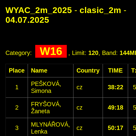
WYAC_2m_2025
-
clasic_2m
-
04.07.2025
W16
Category:
, Limit:
120
, Band:
144M
Place
Name
Country
TIME
T
PEŠKOVÁ,
1
cz
38:22
Simona
FRYŠOVÁ,
2
cz
49:18
Žaneta
MLYNÁŘOVÁ,
3
cz
50:17
Lenka