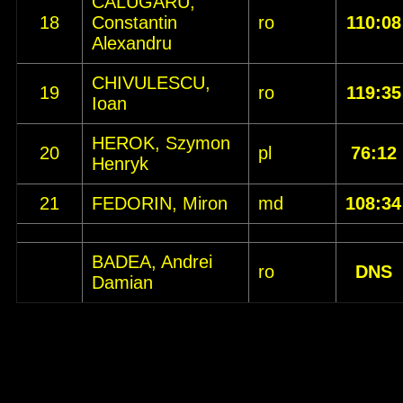
CALUGARU,
18
Constantin
ro
110:08
Alexandru
CHIVULESCU,
19
ro
119:35
Ioan
HEROK, Szymon
20
pl
76:12
Henryk
21
FEDORIN, Miron
md
108:34
BADEA, Andrei
ro
DNS
Damian