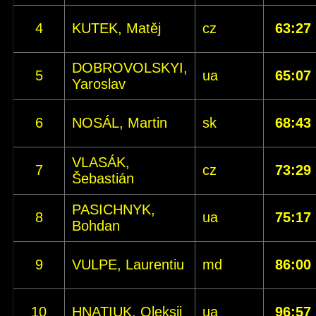
4
KUTEK, Matěj
cz
63:27
DOBROVOLSKYI,
5
ua
65:07
Yaroslav
6
NOSÁL, Martin
sk
68:43
VLASÁK,
7
cz
73:29
Šebastián
PASICHNYK,
8
ua
75:17
Bohdan
9
VULPE, Laurentiu
md
86:00
10
HNATIUK, Oleksii
ua
96:57