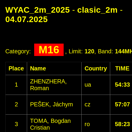
WYAC_2m_2025
-
clasic_2m
-
04.07.2025
M16
Category:
, Limit:
120
, Band:
144M
Place
Name
Country
TIME
ZHENZHERA,
1
ua
54:33
Roman
2
PEŠEK, Jáchym
cz
57:07
TOMA, Bogdan
3
ro
58:23
Cristian