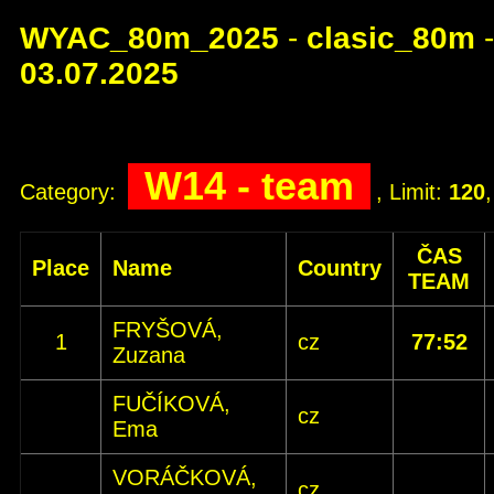
WYAC_80m_2025
-
clasic_80m
-
03.07.2025
W14 - team
Category:
, Limit:
120
ČAS
Place
Name
Country
TEAM
FRYŠOVÁ,
1
cz
77:52
Zuzana
FUČÍKOVÁ,
cz
Ema
VORÁČKOVÁ,
cz