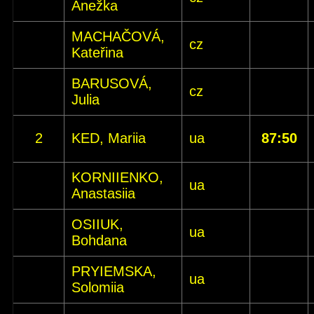
Anežka
MACHAČOVÁ,
cz
Kateřina
BARUSOVÁ,
cz
Julia
2
KED, Mariia
ua
87:50
KORNIIENKO,
ua
Anastasiia
OSIIUK,
ua
Bohdana
PRYIEMSKA,
ua
Solomiia