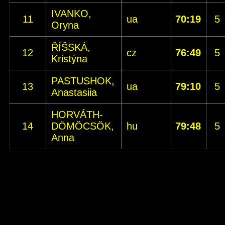
IVANKO,
11
ua
70:19
5
Oryna
ŘÍŠSKÁ,
12
cz
76:49
5
Kristýna
PASTUSHOK,
13
ua
79:10
5
Anastasiia
HORVÁTH-
14
DÖMÖCSÖK,
hu
79:48
5
Anna