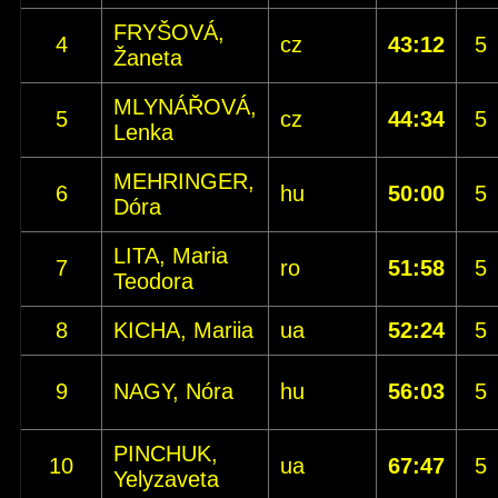
FRYŠOVÁ,
4
cz
43:12
5
Žaneta
MLYNÁŘOVÁ,
5
cz
44:34
5
Lenka
MEHRINGER,
6
hu
50:00
5
Dóra
LITA, Maria
7
ro
51:58
5
Teodora
8
KICHA, Mariia
ua
52:24
5
9
NAGY, Nóra
hu
56:03
5
PINCHUK,
10
ua
67:47
5
Yelyzaveta