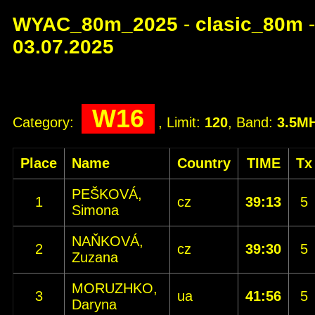
WYAC_80m_2025
-
clasic_80m
-
03.07.2025
W16
Category:
, Limit:
120
, Band:
3.5M
Place
Name
Country
TIME
Tx
PEŠKOVÁ,
1
cz
39:13
5
Simona
NAŇKOVÁ,
2
cz
39:30
5
Zuzana
MORUZHKO,
3
ua
41:56
5
Daryna