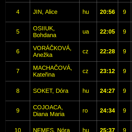
4
JIN, Alice
hu
20:56
9
OSIIUK,
5
ua
22:05
9
Bohdana
VORÁČKOVÁ,
6
cz
22:28
9
Anežka
MACHAČOVÁ,
7
cz
23:12
9
Kateřina
8
SOKET, Dóra
hu
24:27
9
COJOACA,
9
ro
24:34
9
Diana Maria
10
NEMES, Nóra
hu
25:37
9