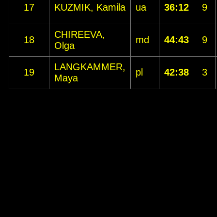
17
KUZMIK, Kamila
ua
36:12
9
CHIREEVA,
18
md
44:43
9
Olga
LANGKAMMER,
19
pl
42:38
3
Maya