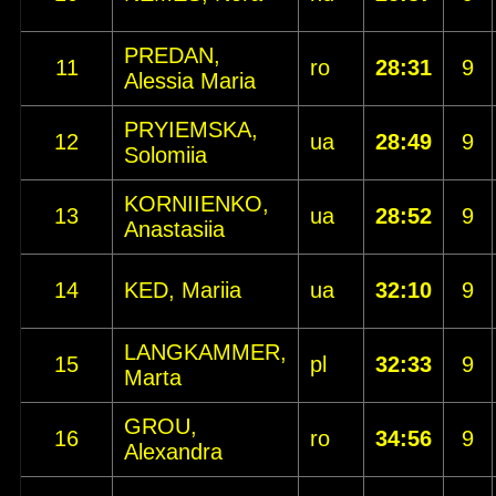
PREDAN,
11
ro
28:31
9
Alessia Maria
PRYIEMSKA,
12
ua
28:49
9
Solomiia
KORNIIENKO,
13
ua
28:52
9
Anastasiia
14
KED, Mariia
ua
32:10
9
LANGKAMMER,
15
pl
32:33
9
Marta
GROU,
16
ro
34:56
9
Alexandra