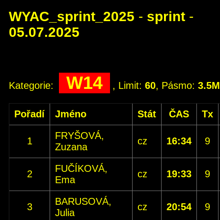
WYAC_sprint_2025
-
sprint
-
05.07.2025
W14
Kategorie:
, Limit:
60
, Pásmo:
3.5
Pořadí
Jméno
Stát
ČAS
Tx
FRYŠOVÁ,
1
cz
16:34
9
Zuzana
FUČÍKOVÁ,
2
cz
19:33
9
Ema
BARUSOVÁ,
3
cz
20:54
9
Julia