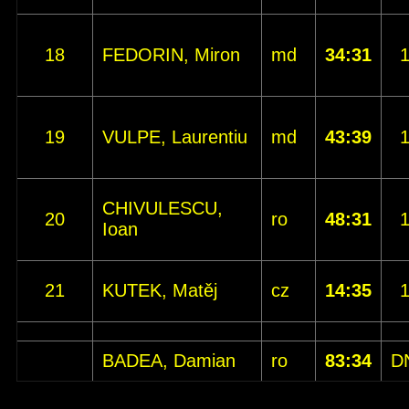
18
FEDORIN, Miron
md
34:31
19
VULPE, Laurentiu
md
43:39
CHIVULESCU,
20
ro
48:31
Ioan
21
KUTEK, Matěj
cz
14:35
BADEA, Damian
ro
83:34
D