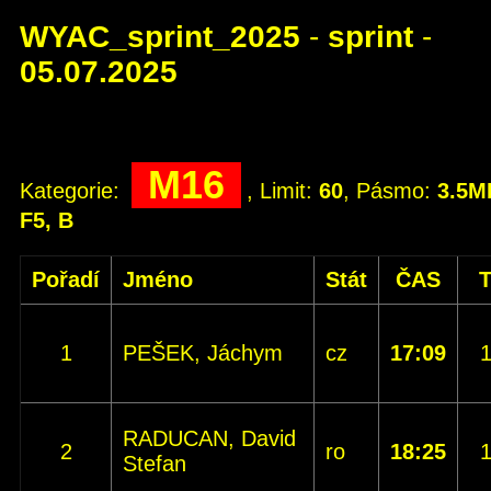
WYAC_sprint_2025
-
sprint
-
05.07.2025
M16
Kategorie:
, Limit:
60
, Pásmo:
3.5M
F5, B
Pořadí
Jméno
Stát
ČAS
1
PEŠEK, Jáchym
cz
17:09
RADUCAN, David
2
ro
18:25
Stefan