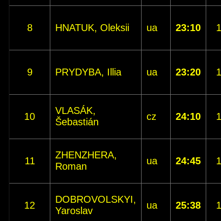
8
HNATUK, Oleksii
ua
23:10
9
PRYDYBA, Illia
ua
23:20
VLASÁK,
10
cz
24:10
Šebastián
ZHENZHERA,
11
ua
24:45
Roman
DOBROVOLSKYI,
12
ua
25:38
Yaroslav