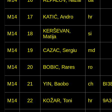
M14
16
REPALOV, Nazar
ua
M14
17
KATIĆ, Andro
hr
KERŠEVAN,
M14
18
si
Matija
M14
19
CAZAC, Sergiu
md
M14
20
BOBIC, Rares
ro
M14
21
YIN, Baobo
ch
BI3
M14
22
KOŽAR, Toni
hr
9A3