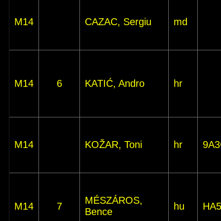
M14
CAZAC, Sergiu
md
M14
6
KATIĆ, Andro
hr
M14
KOŽAR, Toni
hr
9A3
MÉSZÁROS,
M14
7
hu
HA
Bence