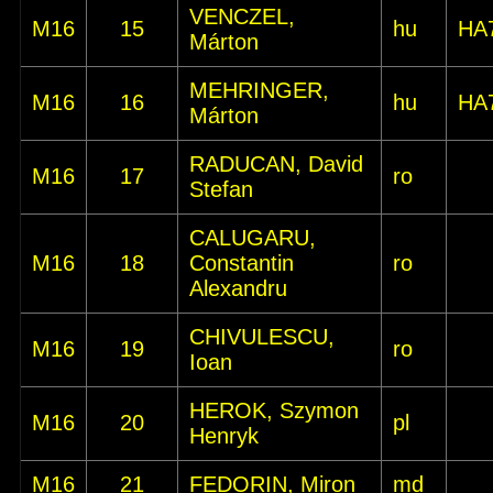
VENCZEL,
M16
15
hu
HA
Márton
MEHRINGER,
M16
16
hu
HA
Márton
RADUCAN, David
M16
17
ro
Stefan
CALUGARU,
M16
18
Constantin
ro
Alexandru
CHIVULESCU,
M16
19
ro
Ioan
HEROK, Szymon
M16
20
pl
Henryk
M16
21
FEDORIN, Miron
md