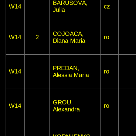
BARUSOVÁ,
W14
cz
Julia
COJOACA,
W14
2
ro
Diana Maria
PREDAN,
W14
ro
Alessia Maria
GROU,
W14
ro
Alexandra