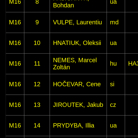
M16
8
ua
Bohdan
M16
9
VULPE, Laurentiu
md
M16
10
HNATIUK, Oleksii
ua
NEMES, Marcel
M16
11
hu
HA
Zoltán
M16
12
HOČEVAR, Cene
si
M16
13
JIROUTEK, Jakub
cz
M16
14
PRYDYBA, Illia
ua