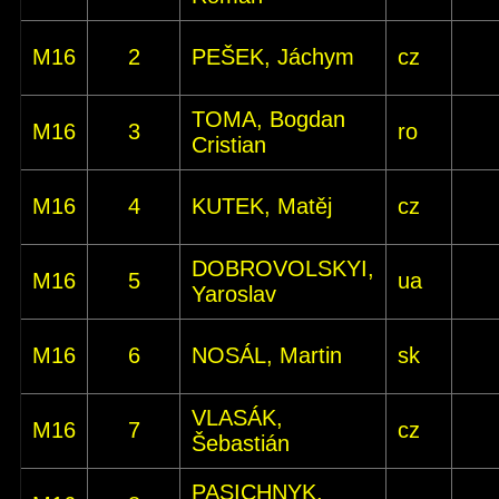
M16
2
PEŠEK, Jáchym
cz
TOMA, Bogdan
M16
3
ro
Cristian
M16
4
KUTEK, Matěj
cz
DOBROVOLSKYI,
M16
5
ua
Yaroslav
M16
6
NOSÁL, Martin
sk
VLASÁK,
M16
7
cz
Šebastián
PASICHNYK,