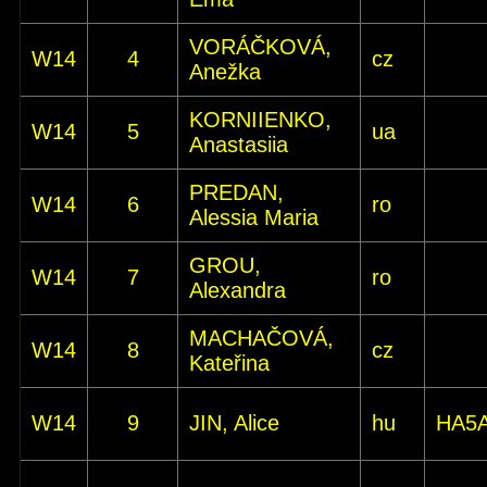
VORÁČKOVÁ,
W14
4
cz
Anežka
KORNIIENKO,
W14
5
ua
Anastasiia
PREDAN,
W14
6
ro
Alessia Maria
GROU,
W14
7
ro
Alexandra
MACHAČOVÁ,
W14
8
cz
Kateřina
W14
9
JIN, Alice
hu
HA5