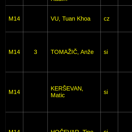
M14
VU, Tuan Khoa
cz
M14
3
TOMAŽIČ, Anže
si
KERŠEVAN,
M14
si
Matic