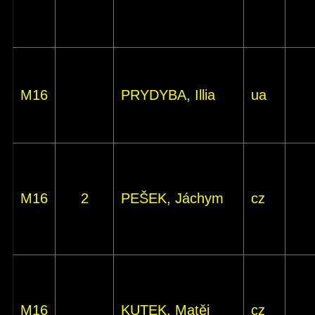
M16
PRYDYBA, Illia
ua
M16
2
PEŠEK, Jáchym
cz
M16
KUTEK, Matěj
cz