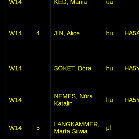
W14
KED, Mariia
ua
W14
4
JIN, Alice
hu
HA5
W14
SOKET, Dóra
hu
HA5
NEMES, Nóra
W14
hu
HA5
Katalin
LANGKAMMER,
W14
5
pl
Marta Silwia