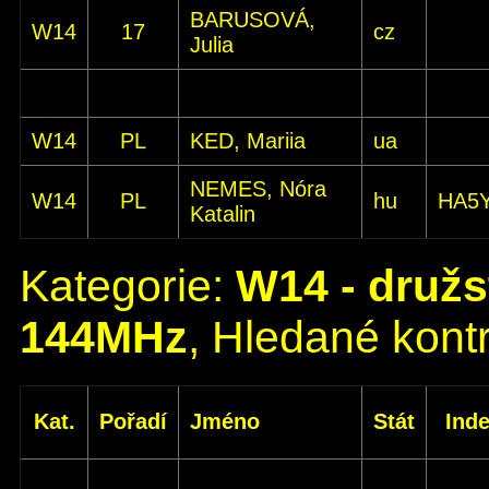
BARUSOVÁ,
W14
17
cz
Julia
W14
PL
KED, Mariia
ua
NEMES, Nóra
W14
PL
hu
HA5
Katalin
Kategorie:
W14 - družs
144MHz
, Hledané kontr
Kat.
Pořadí
Jméno
Stát
Ind