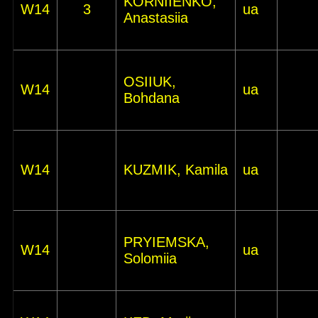
KORNIIENKO,
W14
3
ua
Anastasiia
OSIIUK,
W14
ua
Bohdana
W14
KUZMIK, Kamila
ua
PRYIEMSKA,
W14
ua
Solomiia