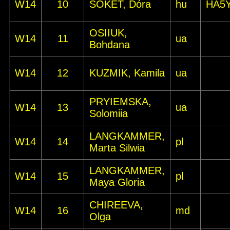
W14
10
SOKET, Dóra
hu
HA5
OSIIUK,
W14
11
ua
Bohdana
W14
12
KUZMIK, Kamila
ua
PRYIEMSKA,
W14
13
ua
Solomiia
LANGKAMMER,
W14
14
pl
Marta Silwia
LANGKAMMER,
W14
15
pl
Maya Gloria
CHIREEVA,
W14
16
md
Olga