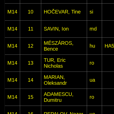
M14
10
HOČEVAR, Tine
si
M14
11
SAVIN, Ion
md
MÉSZÁROS,
M14
12
hu
HA
Bence
TUR, Eric
M14
13
ro
Nicholas
MARIAN,
M14
14
ua
Oleksandr
ADAMESCU,
M14
15
ro
Dumitru