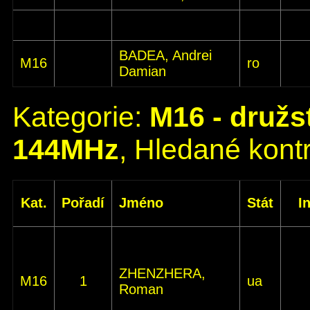
BADEA, Andrei
M16
ro
Damian
Kategorie:
M16 - družs
144MHz
, Hledané kontr
Kat.
Pořadí
Jméno
Stát
I
ZHENZHERA,
M16
1
ua
Roman