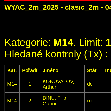
WYAC_2m_2025
-
clasic_2m
-
0
Kategorie:
M14
, Limit:
Hledané kontroly (Tx) :
Kat.
Pořadí
Jméno
Stát
In
KONOVALOV,
M14
1
de
Arthur
DINU, Filip
M14
2
ro
Gabriel