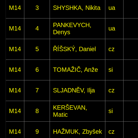
M14
3
SHYSHKA, Nikita
ua
PANKEVYCH,
M14
4
ua
Denys
M14
5
ŘÍŠSKÝ, Daniel
cz
M14
6
TOMAŽIČ, Anže
si
M14
7
SLJADNĚV, Ilja
cz
KERŠEVAN,
M14
8
si
Matic
M14
9
HAŽMUK, Zbyšek
cz