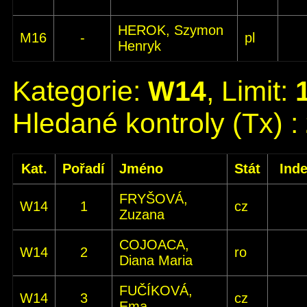
HEROK, Szymon
M16
-
pl
Henryk
Kategorie:
W14
, Limit:
Hledané kontroly (Tx) :
Kat.
Pořadí
Jméno
Stát
Ind
FRYŠOVÁ,
W14
1
cz
Zuzana
COJOACA,
W14
2
ro
Diana Maria
FUČÍKOVÁ,
W14
3
cz
Ema