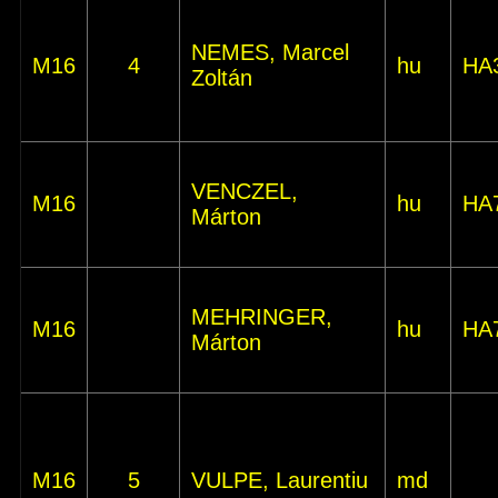
NEMES, Marcel
M16
4
hu
HA
Zoltán
VENCZEL,
M16
hu
HA
Márton
MEHRINGER,
M16
hu
HA
Márton
M16
5
VULPE, Laurentiu
md