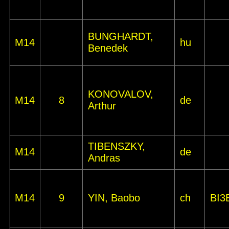
BUNGHARDT,
M14
hu
Benedek
KONOVALOV,
M14
8
de
Arthur
TIBENSZKY,
M14
de
Andras
M14
9
YIN, Baobo
ch
BI3