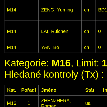
M14
ZENG, Yuming
ch
BD
M14
LAI, Ruichen
ch
0
M14
YAN, Bo
ch
0
Kategorie:
M16
, Limit:
Hledané kontroly (Tx) :
Kat.
Pořadí
Jméno
Stát
I
ZHENZHERA,
M16
1
ua
Roman