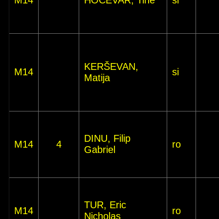
M14
HOČEVAR, Tine
si
KERŠEVAN,
M14
si
Matija
DINU, Filip
M14
4
ro
Gabriel
TUR, Eric
M14
ro
Nicholas