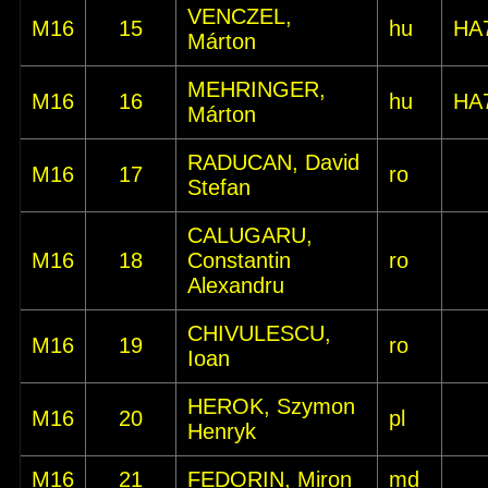
VENCZEL,
M16
15
hu
HA
Márton
MEHRINGER,
M16
16
hu
HA
Márton
RADUCAN, David
M16
17
ro
Stefan
CALUGARU,
M16
18
Constantin
ro
Alexandru
CHIVULESCU,
M16
19
ro
Ioan
HEROK, Szymon
M16
20
pl
Henryk
M16
21
FEDORIN, Miron
md