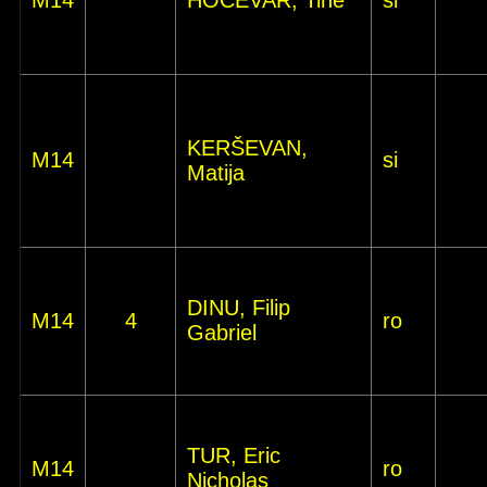
M14
HOČEVAR, Tine
si
KERŠEVAN,
M14
si
Matija
DINU, Filip
M14
4
ro
Gabriel
TUR, Eric
M14
ro
Nicholas