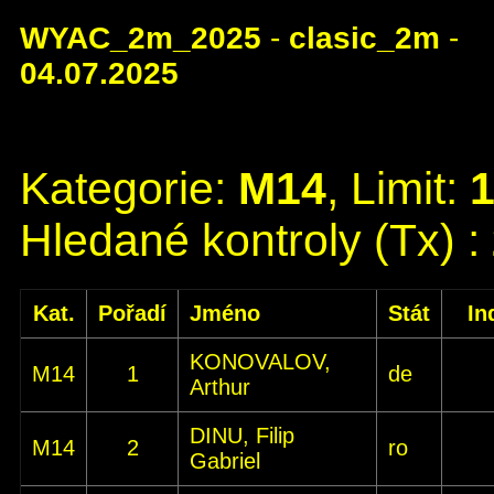
WYAC_2m_2025
-
clasic_2m
-
04.07.2025
Kategorie:
M14
, Limit:
Hledané kontroly (Tx) :
Kat.
Pořadí
Jméno
Stát
In
KONOVALOV,
M14
1
de
Arthur
DINU, Filip
M14
2
ro
Gabriel