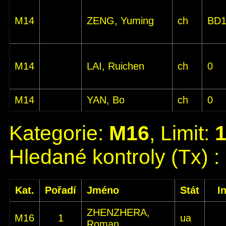
M14
ZENG, Yuming
ch
BD
M14
LAI, Ruichen
ch
0
M14
YAN, Bo
ch
0
Kategorie:
M16
, Limit:
Hledané kontroly (Tx) :
Kat.
Pořadí
Jméno
Stát
I
ZHENZHERA,
M16
1
ua
Roman