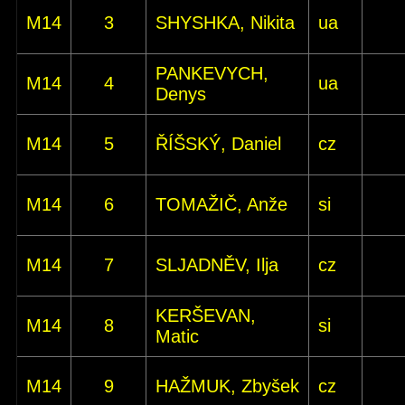
M14
3
SHYSHKA, Nikita
ua
PANKEVYCH,
M14
4
ua
Denys
M14
5
ŘÍŠSKÝ, Daniel
cz
M14
6
TOMAŽIČ, Anže
si
M14
7
SLJADNĚV, Ilja
cz
KERŠEVAN,
M14
8
si
Matic
M14
9
HAŽMUK, Zbyšek
cz