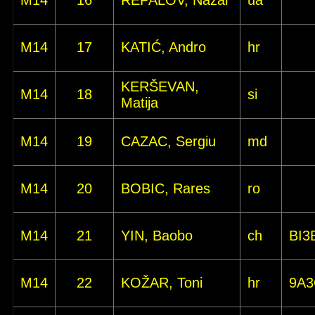
M14
16
REPALOV, Nazar
ua
M14
17
KATIĆ, Andro
hr
KERŠEVAN,
M14
18
si
Matija
M14
19
CAZAC, Sergiu
md
M14
20
BOBIC, Rares
ro
M14
21
YIN, Baobo
ch
BI3
M14
22
KOŽAR, Toni
hr
9A3