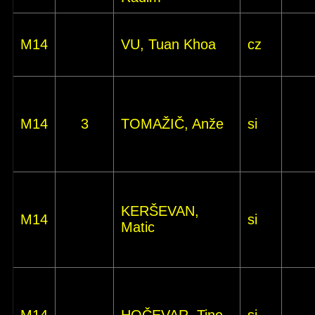
M14
VU, Tuan Khoa
cz
M14
3
TOMAŽIČ, Anže
si
KERŠEVAN,
M14
si
Matic