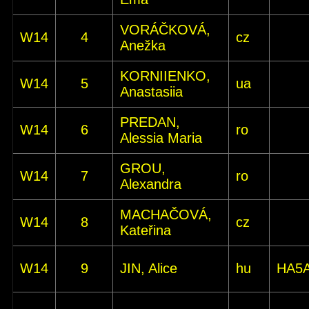
VORÁČKOVÁ,
W14
4
cz
Anežka
KORNIIENKO,
W14
5
ua
Anastasiia
PREDAN,
W14
6
ro
Alessia Maria
GROU,
W14
7
ro
Alexandra
MACHAČOVÁ,
W14
8
cz
Kateřina
W14
9
JIN, Alice
hu
HA5