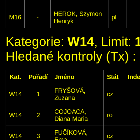
HEROK, Szymon
M16
-
pl
Henryk
Kategorie:
W14
, Limit:
Hledané kontroly (Tx) :
Kat.
Pořadí
Jméno
Stát
Ind
FRYŠOVÁ,
W14
1
cz
Zuzana
COJOACA,
W14
2
ro
Diana Maria
FUČÍKOVÁ,
W14
3
cz
Ema