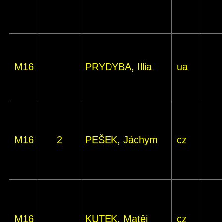
M16
PRYDYBA, Illia
ua
M16
2
PEŠEK, Jáchym
cz
M16
KUTEK, Matěj
cz