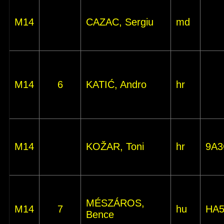
M14
CAZAC, Sergiu
md
M14
6
KATIĆ, Andro
hr
M14
KOŽAR, Toni
hr
9A3
MÉSZÁROS,
M14
7
hu
HA
Bence