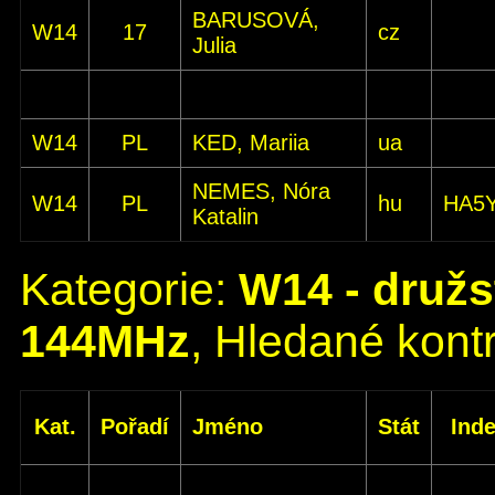
BARUSOVÁ,
W14
17
cz
Julia
W14
PL
KED, Mariia
ua
NEMES, Nóra
W14
PL
hu
HA5
Katalin
Kategorie:
W14 - družs
144MHz
, Hledané kontr
Kat.
Pořadí
Jméno
Stát
Ind