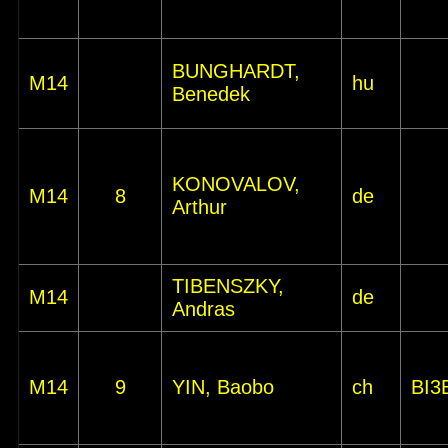
BUNGHARDT,
M14
hu
Benedek
KONOVALOV,
M14
8
de
Arthur
TIBENSZKY,
M14
de
Andras
M14
9
YIN, Baobo
ch
BI3