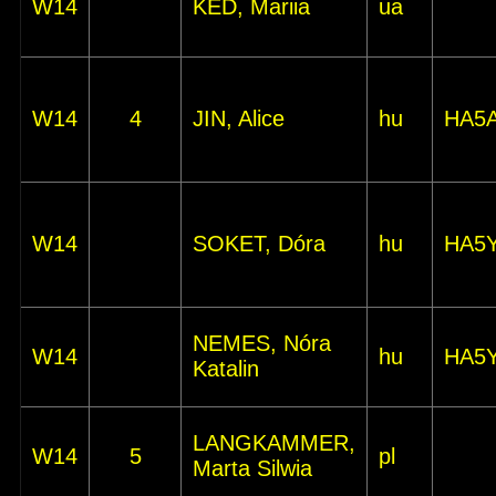
W14
KED, Mariia
ua
W14
4
JIN, Alice
hu
HA5
W14
SOKET, Dóra
hu
HA5
NEMES, Nóra
W14
hu
HA5
Katalin
LANGKAMMER,
W14
5
pl
Marta Silwia