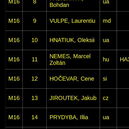
M16
8
ua
Bohdan
M16
9
VULPE, Laurentiu
md
M16
10
HNATIUK, Oleksii
ua
NEMES, Marcel
M16
11
hu
HA
Zoltán
M16
12
HOČEVAR, Cene
si
M16
13
JIROUTEK, Jakub
cz
M16
14
PRYDYBA, Illia
ua