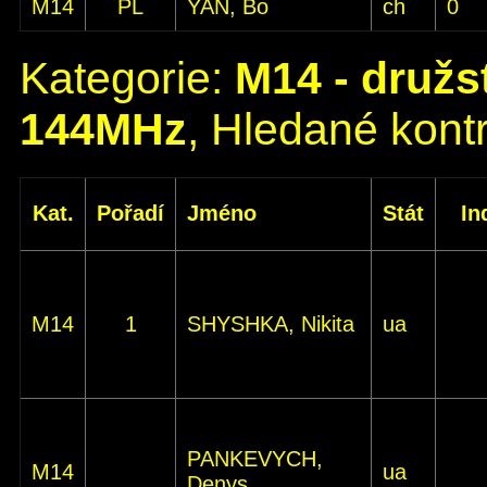
M14
PL
YAN, Bo
ch
0
Kategorie:
M14 - družs
144MHz
, Hledané kontr
Kat.
Pořadí
Jméno
Stát
In
M14
1
SHYSHKA, Nikita
ua
PANKEVYCH,
M14
ua
Denys