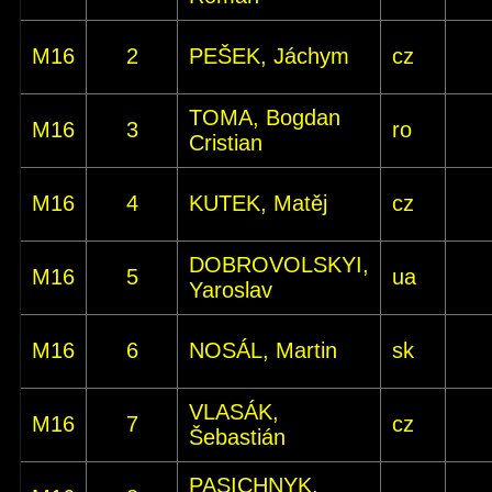
M16
2
PEŠEK, Jáchym
cz
TOMA, Bogdan
M16
3
ro
Cristian
M16
4
KUTEK, Matěj
cz
DOBROVOLSKYI,
M16
5
ua
Yaroslav
M16
6
NOSÁL, Martin
sk
VLASÁK,
M16
7
cz
Šebastián
PASICHNYK,