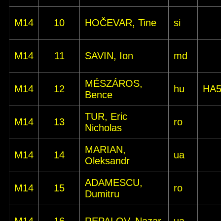
M14
10
HOČEVAR, Tine
si
M14
11
SAVIN, Ion
md
MÉSZÁROS,
M14
12
hu
HA
Bence
TUR, Eric
M14
13
ro
Nicholas
MARIAN,
M14
14
ua
Oleksandr
ADAMESCU,
M14
15
ro
Dumitru