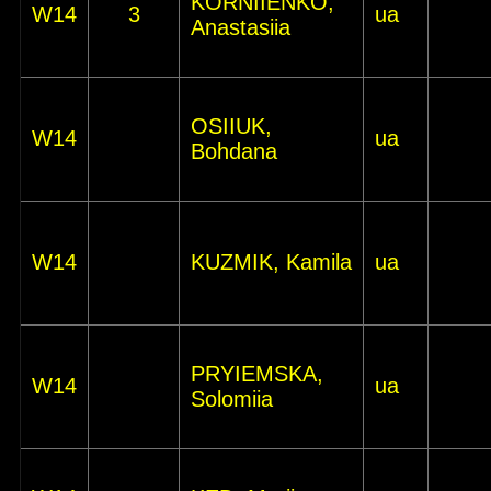
KORNIIENKO,
W14
3
ua
Anastasiia
OSIIUK,
W14
ua
Bohdana
W14
KUZMIK, Kamila
ua
PRYIEMSKA,
W14
ua
Solomiia