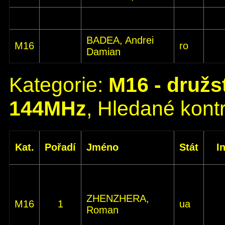
BADEA, Andrei
M16
ro
Damian
Kategorie:
M16 - družs
144MHz
, Hledané kontr
Kat.
Pořadí
Jméno
Stát
I
ZHENZHERA,
M16
1
ua
Roman