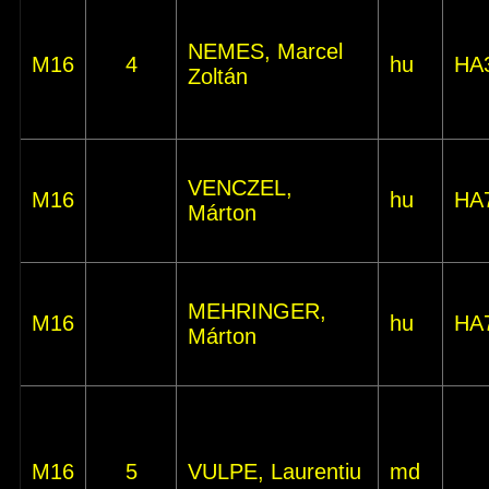
NEMES, Marcel
M16
4
hu
HA
Zoltán
VENCZEL,
M16
hu
HA
Márton
MEHRINGER,
M16
hu
HA
Márton
M16
5
VULPE, Laurentiu
md