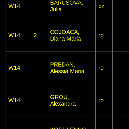
BARUSOVÁ,
W14
cz
Julia
COJOACA,
W14
2
ro
Diana Maria
PREDAN,
W14
ro
Alessia Maria
GROU,
W14
ro
Alexandra