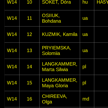
W14
10
SOKET, Dóra
hu
HA5
OSIIUK,
W14
11
ua
Bohdana
W14
12
KUZMIK, Kamila
ua
PRYIEMSKA,
W14
13
ua
Solomiia
LANGKAMMER,
W14
14
pl
Marta Silwia
LANGKAMMER,
W14
15
pl
Maya Gloria
CHIREEVA,
W14
16
md
Olga