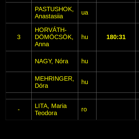
PASTUSHOK,
ua
Anastasiia
HORVÁTH-
3
DÖMÖCSÖK,
hu
180:31
Anna
NAGY, Nóra
hu
MEHRINGER,
hu
Dóra
LITA, Maria
-
ro
Teodora