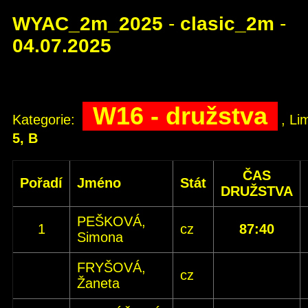
WYAC_2m_2025
-
clasic_2m
-
04.07.2025
W16 - družstva
Kategorie:
, Li
5, B
ČAS
Pořadí
Jméno
Stát
DRUŽSTVA
PEŠKOVÁ,
1
cz
87:40
Simona
FRYŠOVÁ,
cz
Žaneta