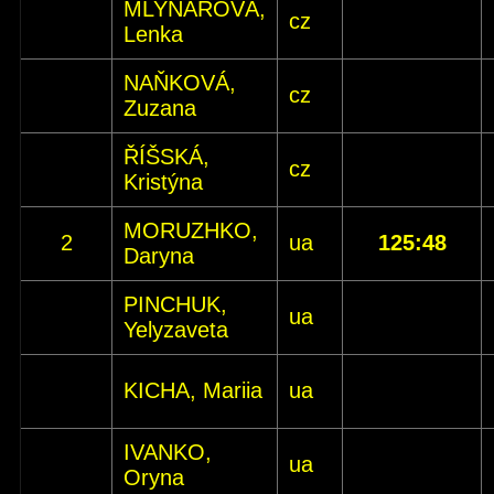
MLYNÁŘOVÁ,
cz
Lenka
NAŇKOVÁ,
cz
Zuzana
ŘÍŠSKÁ,
cz
Kristýna
MORUZHKO,
2
ua
125:48
Daryna
PINCHUK,
ua
Yelyzaveta
KICHA, Mariia
ua
IVANKO,
ua
Oryna