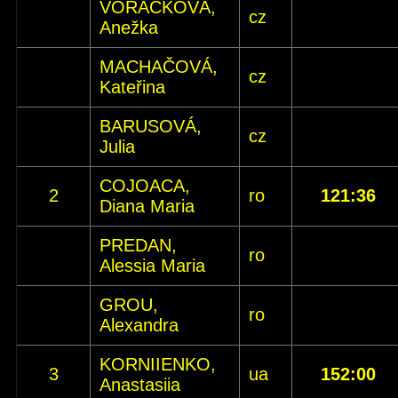
VORÁČKOVÁ,
cz
Anežka
MACHAČOVÁ,
cz
Kateřina
BARUSOVÁ,
cz
Julia
COJOACA,
2
ro
121:36
Diana Maria
PREDAN,
ro
Alessia Maria
GROU,
ro
Alexandra
KORNIIENKO,
3
ua
152:00
Anastasiia