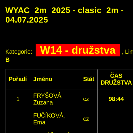
WYAC_2m_2025
-
clasic_2m
-
04.07.2025
W14 - družstva
Kategorie:
, Li
B
ČAS
Pořadí
Jméno
Stát
DRUŽSTVA
FRYŠOVÁ,
1
cz
98:44
Zuzana
FUČÍKOVÁ,
cz
Ema