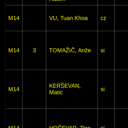
M14
VU, Tuan Khoa
cz
M14
3
TOMAŽIČ, Anže
si
KERŠEVAN,
M14
si
Matic