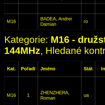
BADEA, Andrei
M16
ro
Damian
Kategorie:
M16 - družs
144MHz
, Hledané kontr
Kat.
Pořadí
Jméno
Stát
I
ZHENZHERA,
M16
1
ua
Roman