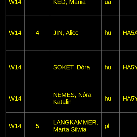
W14
KED, Mariia
ua
W14
4
JIN, Alice
hu
HA5
W14
SOKET, Dóra
hu
HA5
NEMES, Nóra
W14
hu
HA5
Katalin
LANGKAMMER,
W14
5
pl
Marta Silwia