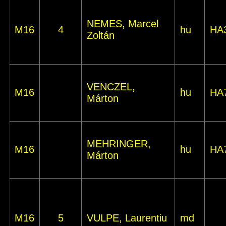
NEMES, Marcel
M16
4
hu
HA
Zoltán
VENCZEL,
M16
hu
HA
Márton
MEHRINGER,
M16
hu
HA
Márton
M16
5
VULPE, Laurentiu
md