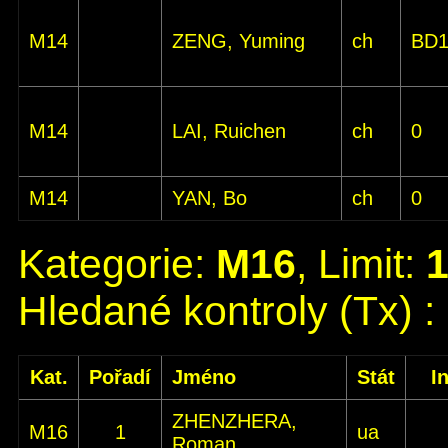
M14
ZENG, Yuming
ch
BD
M14
LAI, Ruichen
ch
0
M14
YAN, Bo
ch
0
Kategorie:
M16
, Limit:
Hledané kontroly (Tx) :
Kat.
Pořadí
Jméno
Stát
I
ZHENZHERA,
M16
1
ua
Roman