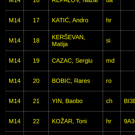
M14
16
REPALOV, Nazar
ua
M14
17
KATIĆ, Andro
hr
KERŠEVAN,
M14
18
si
Matija
M14
19
CAZAC, Sergiu
md
M14
20
BOBIC, Rares
ro
M14
21
YIN, Baobo
ch
BI3
M14
22
KOŽAR, Toni
hr
9A3