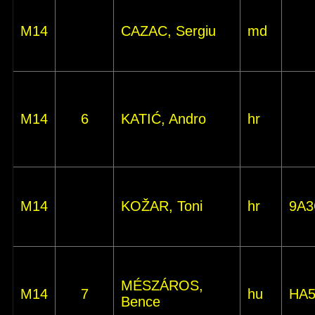
M14
CAZAC, Sergiu
md
M14
6
KATIĆ, Andro
hr
M14
KOŽAR, Toni
hr
9A3
MÉSZÁROS,
M14
7
hu
HA
Bence