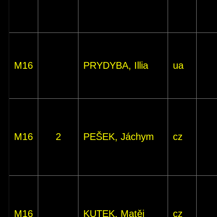
M16
PRYDYBA, Illia
ua
M16
2
PEŠEK, Jáchym
cz
M16
KUTEK, Matěj
cz