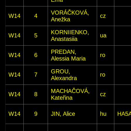
VORÁČKOVÁ,
W14
4
cz
Anežka
KORNIIENKO,
W14
5
ua
Anastasiia
PREDAN,
W14
6
ro
Alessia Maria
GROU,
W14
7
ro
Alexandra
MACHAČOVÁ,
W14
8
cz
Kateřina
W14
9
JIN, Alice
hu
HA5