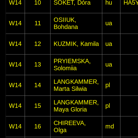
W14
10
SOKET, Dóra
hu
HA5
OSIIUK,
W14
11
ua
Bohdana
W14
12
KUZMIK, Kamila
ua
PRYIEMSKA,
W14
13
ua
Solomiia
LANGKAMMER,
W14
14
pl
Marta Silwia
LANGKAMMER,
W14
15
pl
Maya Gloria
CHIREEVA,
W14
16
md
Olga