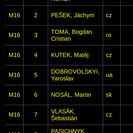
M16
2
PEŠEK, Jáchym
cz
TOMA, Bogdan
M16
3
ro
Cristian
M16
4
KUTEK, Matěj
cz
DOBROVOLSKYI,
M16
5
ua
Yaroslav
M16
6
NOSÁL, Martin
sk
VLASÁK,
M16
7
cz
Šebastián
PASICHNYK,