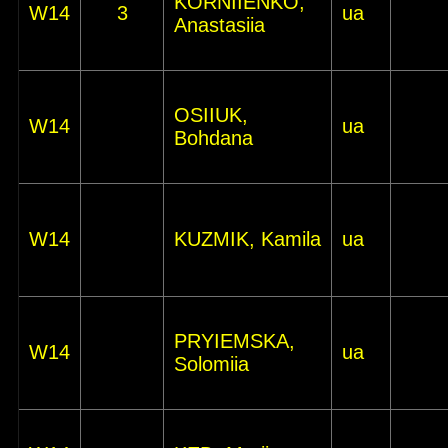
KORNIIENKO,
W14
3
ua
Anastasiia
OSIIUK,
W14
ua
Bohdana
W14
KUZMIK, Kamila
ua
PRYIEMSKA,
W14
ua
Solomiia