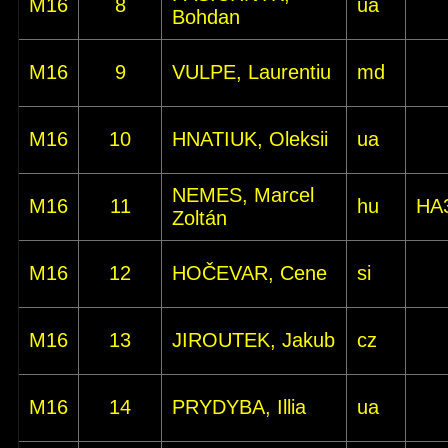
M16
8
ua
Bohdan
M16
9
VULPE, Laurentiu
md
M16
10
HNATIUK, Oleksii
ua
NEMES, Marcel
M16
11
hu
HA
Zoltán
M16
12
HOČEVAR, Cene
si
M16
13
JIROUTEK, Jakub
cz
M16
14
PRYDYBA, Illia
ua