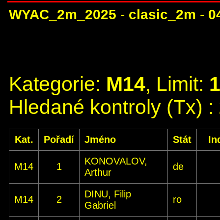
WYAC_2m_2025
-
clasic_2m
-
0
Kategorie:
M14
, Limit:
Hledané kontroly (Tx) :
Kat.
Pořadí
Jméno
Stát
In
KONOVALOV,
M14
1
de
Arthur
DINU, Filip
M14
2
ro
Gabriel