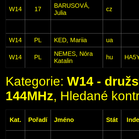
BARUSOVÁ,
W14
17
cz
Julia
W14
PL
KED, Mariia
ua
NEMES, Nóra
W14
PL
hu
HA5
Katalin
Kategorie:
W14 - družs
144MHz
, Hledané kontr
Kat.
Pořadí
Jméno
Stát
Ind