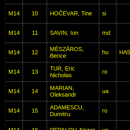
M14
10
HOČEVAR, Tine
si
M14
11
SAVIN, Ion
md
MÉSZÁROS,
M14
12
hu
HA
Bence
TUR, Eric
M14
13
ro
Nicholas
MARIAN,
M14
14
ua
Oleksandr
ADAMESCU,
M14
15
ro
Dumitru