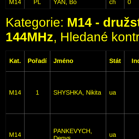
M14
PL
YAN, Bo
ch
0
Kategorie:
M14 - družs
144MHz
, Hledané kontr
Kat.
Pořadí
Jméno
Stát
In
M14
1
SHYSHKA, Nikita
ua
PANKEVYCH,
M14
ua
Denys