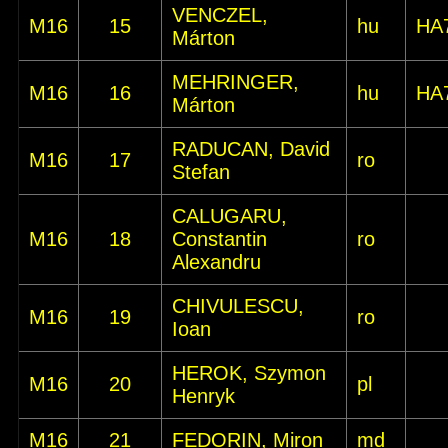
VENCZEL,
M16
15
hu
HA
Márton
MEHRINGER,
M16
16
hu
HA
Márton
RADUCAN, David
M16
17
ro
Stefan
CALUGARU,
M16
18
Constantin
ro
Alexandru
CHIVULESCU,
M16
19
ro
Ioan
HEROK, Szymon
M16
20
pl
Henryk
M16
21
FEDORIN, Miron
md