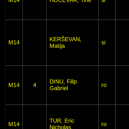
M14
HOČEVAR, Tine
si
KERŠEVAN,
M14
si
Matija
DINU, Filip
M14
4
ro
Gabriel
TUR, Eric
M14
ro
Nicholas