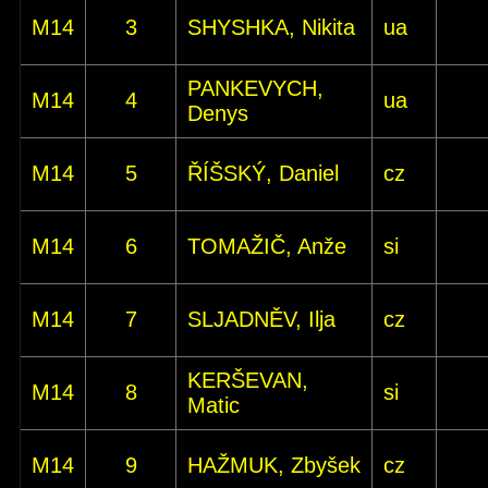
M14
3
SHYSHKA, Nikita
ua
PANKEVYCH,
M14
4
ua
Denys
M14
5
ŘÍŠSKÝ, Daniel
cz
M14
6
TOMAŽIČ, Anže
si
M14
7
SLJADNĚV, Ilja
cz
KERŠEVAN,
M14
8
si
Matic
M14
9
HAŽMUK, Zbyšek
cz