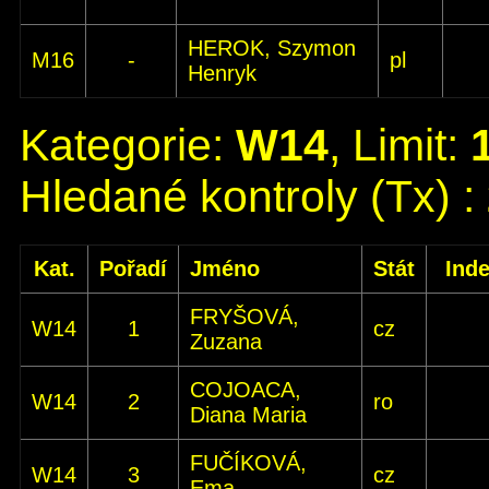
HEROK, Szymon
M16
-
pl
Henryk
Kategorie:
W14
, Limit:
Hledané kontroly (Tx) :
Kat.
Pořadí
Jméno
Stát
Ind
FRYŠOVÁ,
W14
1
cz
Zuzana
COJOACA,
W14
2
ro
Diana Maria
FUČÍKOVÁ,
W14
3
cz
Ema