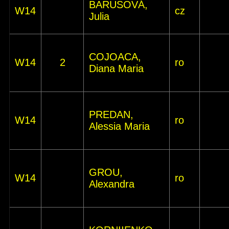
BARUSOVÁ,
W14
cz
Julia
COJOACA,
W14
2
ro
Diana Maria
PREDAN,
W14
ro
Alessia Maria
GROU,
W14
ro
Alexandra