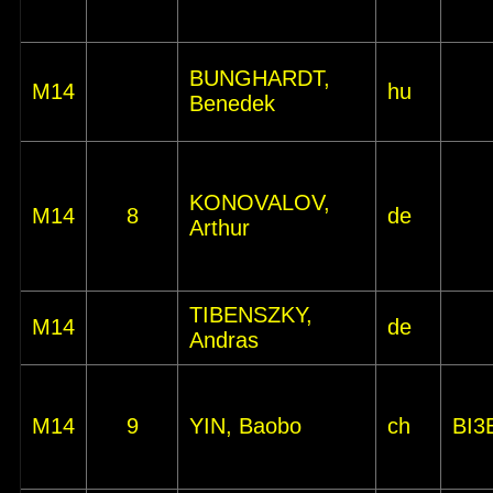
BUNGHARDT,
M14
hu
Benedek
KONOVALOV,
M14
8
de
Arthur
TIBENSZKY,
M14
de
Andras
M14
9
YIN, Baobo
ch
BI3