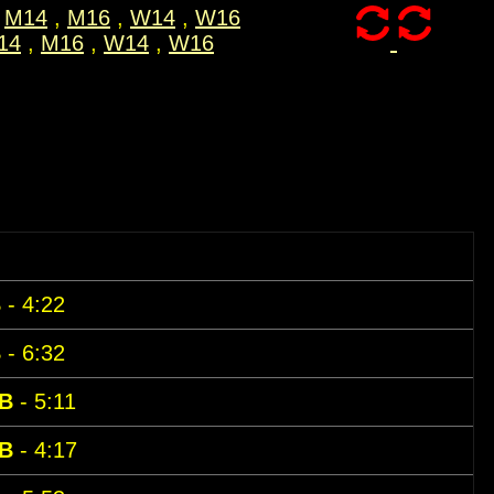
M14
,
M16
,
W14
,
W16
14
,
M16
,
W14
,
W16
B
- 4:22
B
- 6:32
B
- 5:11
B
- 4:17