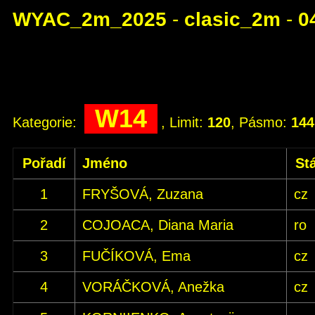
WYAC_2m_2025
-
clasic_2m
-
0
W14
Kategorie:
, Limit:
120
, Pásmo:
14
Pořadí
Jméno
St
1
FRYŠOVÁ, Zuzana
cz
2
COJOACA, Diana Maria
ro
3
FUČÍKOVÁ, Ema
cz
4
VORÁČKOVÁ, Anežka
cz