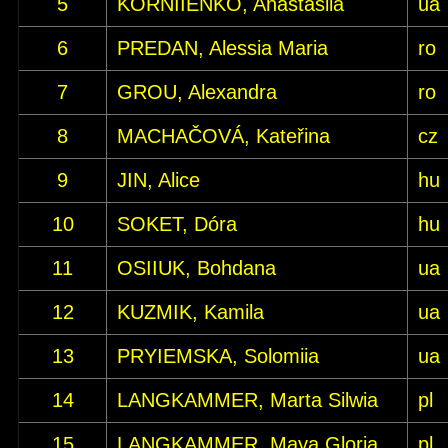
5
KORNIIENKO, Anastasiia
ua
6
PREDAN, Alessia Maria
ro
7
GROU, Alexandra
ro
8
MACHAČOVÁ, Kateřina
cz
9
JIN, Alice
hu
10
SOKET, Dóra
hu
11
OSIIUK, Bohdana
ua
12
KUZMIK, Kamila
ua
13
PRYIEMSKA, Solomiia
ua
14
LANGKAMMER, Marta Silwia
pl
15
LANGKAMMER, Maya Gloria
pl