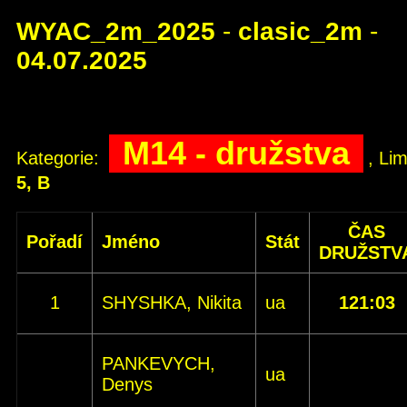
WYAC_2m_2025
-
clasic_2m
-
04.07.2025
M14 - družstva
Kategorie:
, Lim
5, B
ČAS
Pořadí
Jméno
Stát
DRUŽSTV
1
SHYSHKA, Nikita
ua
121:03
PANKEVYCH,
ua
Denys