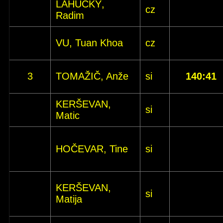
LAHUČKÝ,
cz
Radim
VU, Tuan Khoa
cz
3
TOMAŽIČ, Anže
si
140:41
KERŠEVAN,
si
Matic
HOČEVAR, Tine
si
KERŠEVAN,
si
Matija