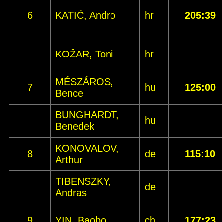
6
KATIĆ, Andro
hr
205:39
KOŽAR, Toni
hr
MÉSZÁROS,
7
hu
125:00
Bence
BUNGHARDT,
hu
Benedek
KONOVALOV,
8
de
115:10
Arthur
TIBENSZKY,
de
Andras
9
YIN, Baobo
ch
177:23