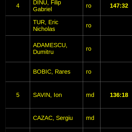
DINU, Filip
4
ro
147:32
Gabriel
TUR, Eric
ro
Nicholas
ADAMESCU,
ro
Dumitru
BOBIC, Rares
ro
5
SAVIN, Ion
md
136:18
CAZAC, Sergiu
md