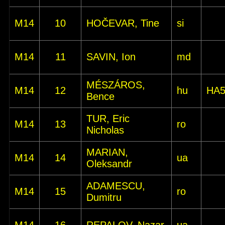
M14
10
HOČEVAR, Tine
si
M14
11
SAVIN, Ion
md
MÉSZÁROS,
M14
12
hu
HA
Bence
TUR, Eric
M14
13
ro
Nicholas
MARIAN,
M14
14
ua
Oleksandr
ADAMESCU,
M14
15
ro
Dumitru