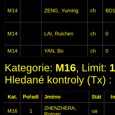
M14
ZENG, Yuming
ch
BD
M14
LAI, Ruichen
ch
0
M14
YAN, Bo
ch
0
Kategorie:
M16
, Limit:
Hledané kontroly (Tx) :
Kat.
Pořadí
Jméno
Stát
I
ZHENZHERA,
M16
1
ua
Roman