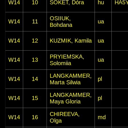
W14
10
SOKET, Dóra
hu
HA5
OSIIUK,
W14
11
ua
Bohdana
W14
12
KUZMIK, Kamila
ua
PRYIEMSKA,
W14
13
ua
Solomiia
LANGKAMMER,
W14
14
pl
Marta Silwia
LANGKAMMER,
W14
15
pl
Maya Gloria
CHIREEVA,
W14
16
md
Olga