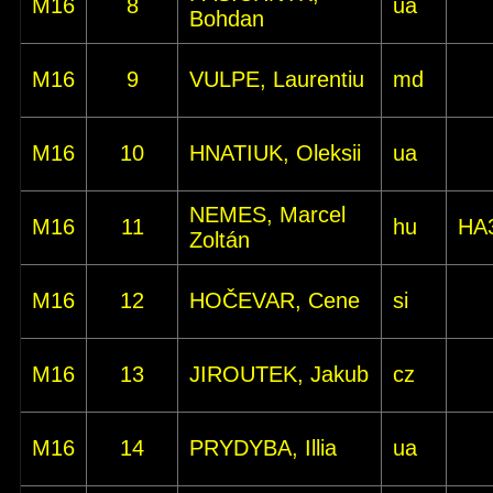
M16
8
ua
Bohdan
M16
9
VULPE, Laurentiu
md
M16
10
HNATIUK, Oleksii
ua
NEMES, Marcel
M16
11
hu
HA
Zoltán
M16
12
HOČEVAR, Cene
si
M16
13
JIROUTEK, Jakub
cz
M16
14
PRYDYBA, Illia
ua