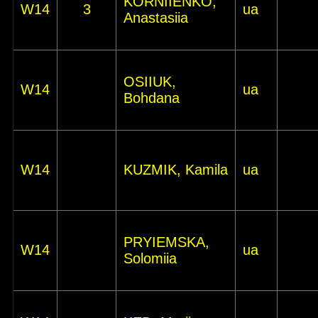
KORNIIENKO,
W14
3
ua
Anastasiia
OSIIUK,
W14
ua
Bohdana
W14
KUZMIK, Kamila
ua
PRYIEMSKA,
W14
ua
Solomiia