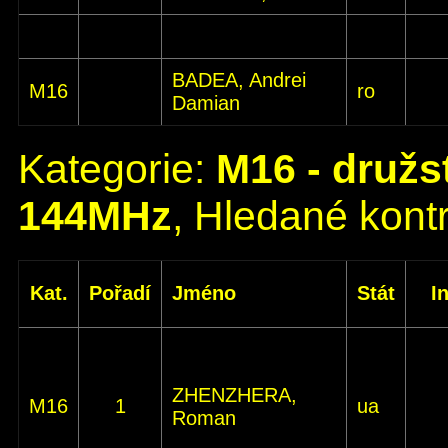
BADEA, Andrei
M16
ro
Damian
Kategorie:
M16 - družs
144MHz
, Hledané kontr
Kat.
Pořadí
Jméno
Stát
I
ZHENZHERA,
M16
1
ua
Roman