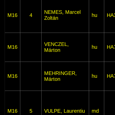
NEMES, Marcel
M16
4
hu
HA
Zoltán
VENCZEL,
M16
hu
HA
Márton
MEHRINGER,
M16
hu
HA
Márton
M16
5
VULPE, Laurentiu
md