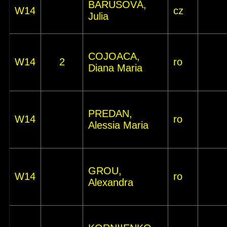
BARUSOVÁ,
W14
cz
Julia
COJOACA,
W14
2
ro
Diana Maria
PREDAN,
W14
ro
Alessia Maria
GROU,
W14
ro
Alexandra