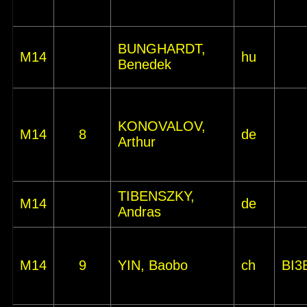
BUNGHARDT,
M14
hu
Benedek
KONOVALOV,
M14
8
de
Arthur
TIBENSZKY,
M14
de
Andras
M14
9
YIN, Baobo
ch
BI3