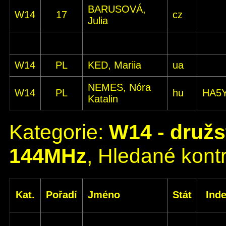
BARUSOVÁ,
W14
17
cz
Julia
W14
PL
KED, Mariia
ua
NEMES, Nóra
W14
PL
hu
HA5
Katalin
Kategorie:
W14 - družs
144MHz
, Hledané kontr
Kat.
Pořadí
Jméno
Stát
Ind