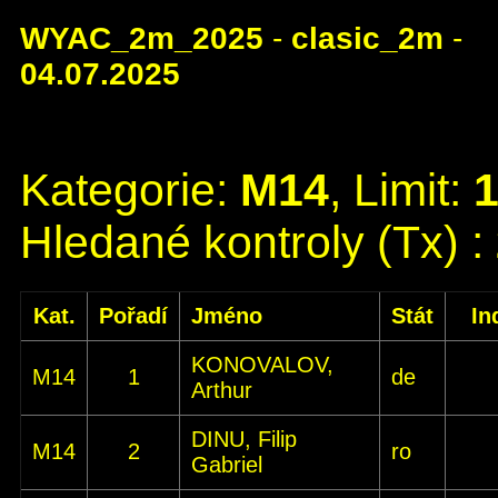
WYAC_2m_2025
-
clasic_2m
-
04.07.2025
Kategorie:
M14
, Limit:
Hledané kontroly (Tx) :
Kat.
Pořadí
Jméno
Stát
In
KONOVALOV,
M14
1
de
Arthur
DINU, Filip
M14
2
ro
Gabriel