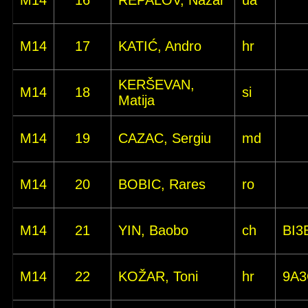
M14
16
REPALOV, Nazar
ua
M14
17
KATIĆ, Andro
hr
KERŠEVAN,
M14
18
si
Matija
M14
19
CAZAC, Sergiu
md
M14
20
BOBIC, Rares
ro
M14
21
YIN, Baobo
ch
BI3
M14
22
KOŽAR, Toni
hr
9A3