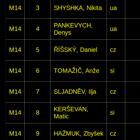
M14
3
SHYSHKA, Nikita
ua
PANKEVYCH,
M14
4
ua
Denys
M14
5
ŘÍŠSKÝ, Daniel
cz
M14
6
TOMAŽIČ, Anže
si
M14
7
SLJADNĚV, Ilja
cz
KERŠEVAN,
M14
8
si
Matic
M14
9
HAŽMUK, Zbyšek
cz