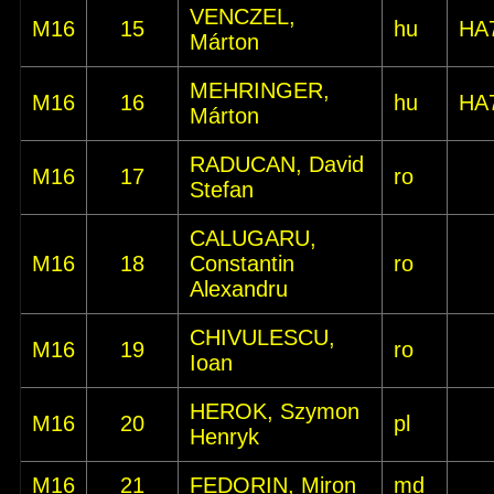
VENCZEL,
M16
15
hu
HA
Márton
MEHRINGER,
M16
16
hu
HA
Márton
RADUCAN, David
M16
17
ro
Stefan
CALUGARU,
M16
18
Constantin
ro
Alexandru
CHIVULESCU,
M16
19
ro
Ioan
HEROK, Szymon
M16
20
pl
Henryk
M16
21
FEDORIN, Miron
md