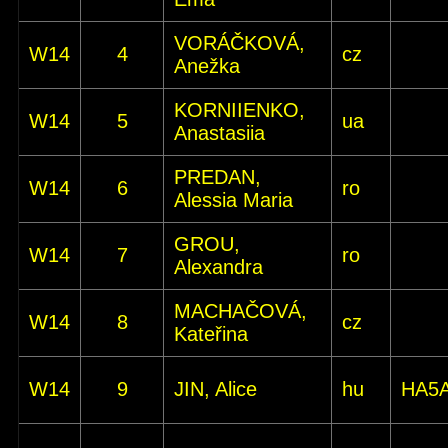
VORÁČKOVÁ,
W14
4
cz
Anežka
KORNIIENKO,
W14
5
ua
Anastasiia
PREDAN,
W14
6
ro
Alessia Maria
GROU,
W14
7
ro
Alexandra
MACHAČOVÁ,
W14
8
cz
Kateřina
W14
9
JIN, Alice
hu
HA5