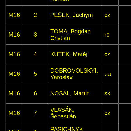
M16
2
PEŠEK, Jáchym
cz
TOMA, Bogdan
M16
3
ro
Cristian
M16
4
KUTEK, Matěj
cz
DOBROVOLSKYI,
M16
5
ua
Yaroslav
M16
6
NOSÁL, Martin
sk
VLASÁK,
M16
7
cz
Šebastián
PASICHNYK,