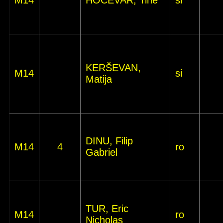
M14
HOČEVAR, Tine
si
KERŠEVAN,
M14
si
Matija
DINU, Filip
M14
4
ro
Gabriel
TUR, Eric
M14
ro
Nicholas