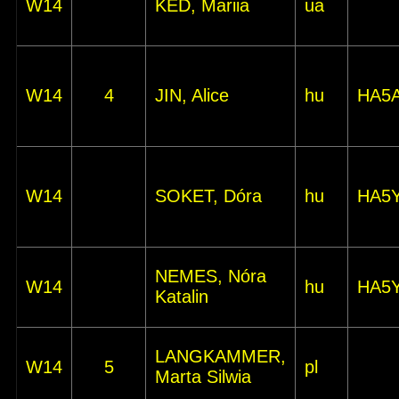
W14
KED, Mariia
ua
W14
4
JIN, Alice
hu
HA5
W14
SOKET, Dóra
hu
HA5
NEMES, Nóra
W14
hu
HA5
Katalin
LANGKAMMER,
W14
5
pl
Marta Silwia