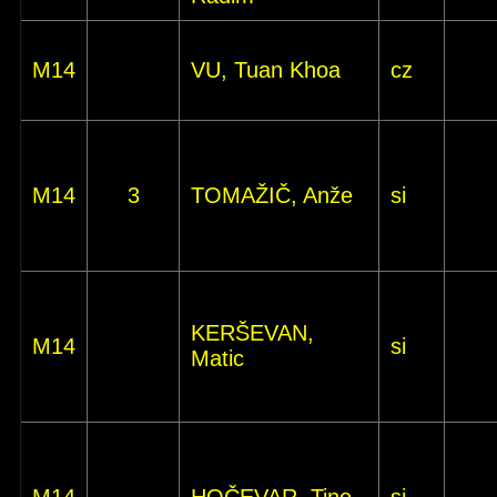
M14
VU, Tuan Khoa
cz
M14
3
TOMAŽIČ, Anže
si
KERŠEVAN,
M14
si
Matic