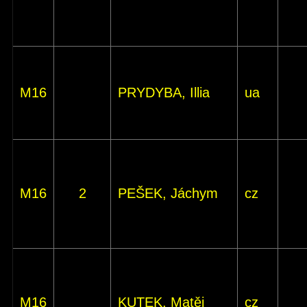
M16
PRYDYBA, Illia
ua
M16
2
PEŠEK, Jáchym
cz
M16
KUTEK, Matěj
cz