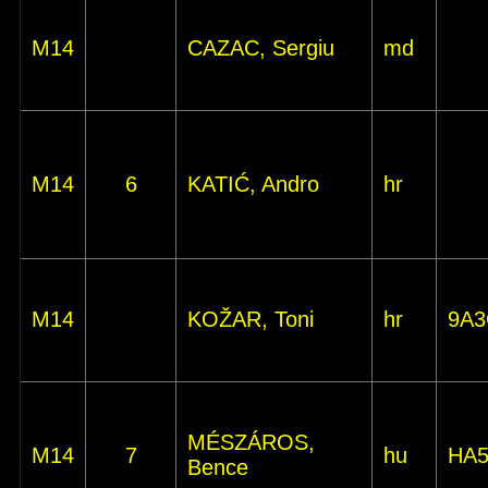
M14
CAZAC, Sergiu
md
M14
6
KATIĆ, Andro
hr
M14
KOŽAR, Toni
hr
9A3
MÉSZÁROS,
M14
7
hu
HA
Bence