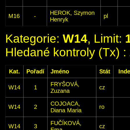
HEROK, Szymon
M16
-
pl
Henryk
Kategorie:
W14
, Limit:
Hledané kontroly (Tx) :
Kat.
Pořadí
Jméno
Stát
Ind
FRYŠOVÁ,
W14
1
cz
Zuzana
COJOACA,
W14
2
ro
Diana Maria
FUČÍKOVÁ,
W14
3
cz
Ema