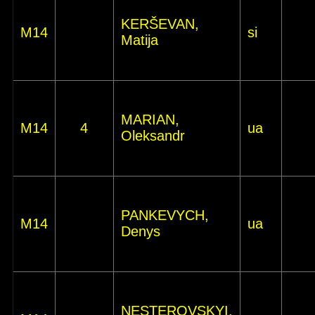
KERŠEVAN,
M14
si
Matija
MARIAN,
M14
4
ua
Oleksandr
PANKEVYCH,
M14
ua
Denys
NESTEROVSKYI,