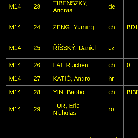
TIBENSZKY,
M14
23
de
Andras
M14
24
ZENG, Yuming
ch
BD
M14
25
ŘÍŠSKÝ, Daniel
cz
M14
26
LAI, Ruichen
ch
0
M14
27
KATIĆ, Andro
hr
M14
28
YIN, Baobo
ch
BI3
TUR, Eric
M14
29
ro
Nicholas