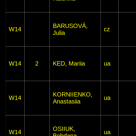
BARUSOVÁ,
W14
cz
Julia
W14
2
KED, Mariia
ua
KORNIIENKO,
W14
ua
Anastasiia
OSIIUK,
W14
ua
Bohdana