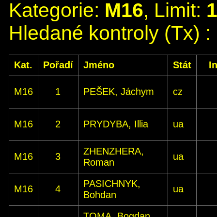
Kategorie:
M16
, Limit:
Hledané kontroly (Tx) :
Kat.
Pořadí
Jméno
Stát
I
M16
1
PEŠEK, Jáchym
cz
M16
2
PRYDYBA, Illia
ua
ZHENZHERA,
M16
3
ua
Roman
PASICHNYK,
M16
4
ua
Bohdan
TOMA, Bogdan