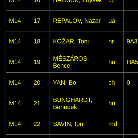
M14
16
HAŽMUK, Zbyšek
cz
M14
17
REPALOV, Nazar
ua
M14
18
KOŽAR, Toni
hr
9A3
MÉSZÁROS,
M14
19
hu
HA
Bence
M14
20
YAN, Bo
ch
0
BUNGHARDT,
M14
21
hu
Benedek
M14
22
SAVIN, Ion
md