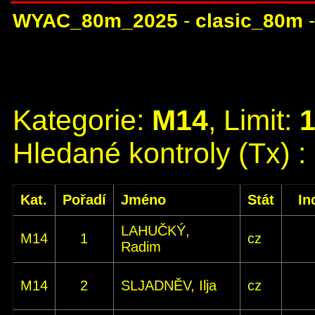
WYAC_80m_2025
-
clasic_80m
Kategorie:
M14
, Limit:
Hledané kontroly (Tx) :
Kat.
Pořadí
Jméno
Stát
In
LAHUČKÝ,
M14
1
cz
Radim
M14
2
SLJADNĚV, Ilja
cz