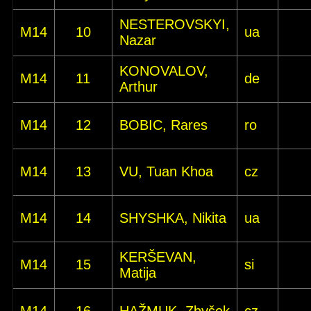
NESTEROVSKYI,
M14
10
ua
Nazar
KONOVALOV,
M14
11
de
Arthur
M14
12
BOBIC, Rares
ro
M14
13
VU, Tuan Khoa
cz
M14
14
SHYSHKA, Nikita
ua
KERŠEVAN,
M14
15
si
Matija