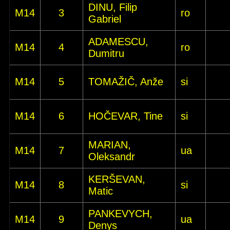
DINU, Filip
M14
3
ro
Gabriel
ADAMESCU,
M14
4
ro
Dumitru
M14
5
TOMAŽIČ, Anže
si
M14
6
HOČEVAR, Tine
si
MARIAN,
M14
7
ua
Oleksandr
KERŠEVAN,
M14
8
si
Matic
PANKEVYCH,
M14
9
ua
Denys