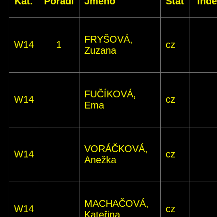
Kat.
Pořadí
Jméno
Stát
Ind
FRYŠOVÁ,
W14
1
cz
Zuzana
FUČÍKOVÁ,
W14
cz
Ema
VORÁČKOVÁ,
W14
cz
Anežka
MACHAČOVÁ,
W14
cz
Kateřina