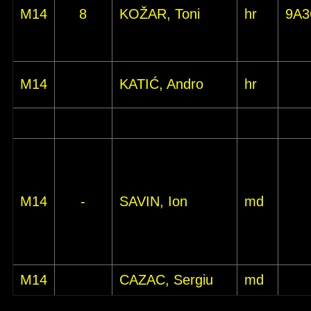
M14
8
KOŽAR, Toni
hr
9A3
M14
KATIĆ, Andro
hr
M14
-
SAVIN, Ion
md
M14
CAZAC, Sergiu
md