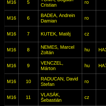
M16
5
ro
Cristian
BADEA, Andrein
M16
6
ro
Damian
M16
7
KUTEK, Matěj
cz
NEMES, Marcel
M16
8
hu
HA
Zoltán
VENCZEL,
M16
9
hu
HA
Márton
RADUCAN, David
M16
10
ro
Stefan
VLASÁK,
M16
11
cz
Šebastián