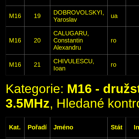
DOBROVOLSKYI,
M16
19
ua
Yaroslav
CALUGARU,
M16
20
Constantin
ro
Alexandru
CHIVULESCU,
M16
21
ro
Ioan
Kategorie:
M16 - družs
3.5MHz
, Hledané kontro
Kat.
Pořadí
Jméno
Stát
I