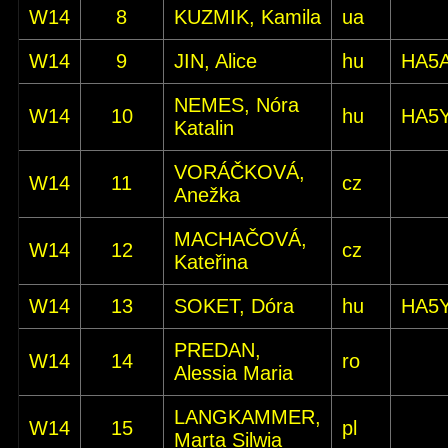
W14
8
KUZMIK, Kamila
ua
W14
9
JIN, Alice
hu
HA5
NEMES, Nóra
W14
10
hu
HA5
Katalin
VORÁČKOVÁ,
W14
11
cz
Anežka
MACHAČOVÁ,
W14
12
cz
Kateřina
W14
13
SOKET, Dóra
hu
HA5
PREDAN,
W14
14
ro
Alessia Maria
LANGKAMMER,
W14
15
pl
Marta Silwia