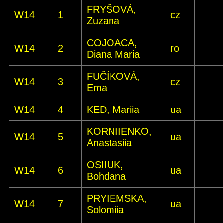
FRYŠOVÁ,
W14
1
cz
Zuzana
COJOACA,
W14
2
ro
Diana Maria
FUČÍKOVÁ,
W14
3
cz
Ema
W14
4
KED, Mariia
ua
KORNIIENKO,
W14
5
ua
Anastasiia
OSIIUK,
W14
6
ua
Bohdana
PRYIEMSKA,
W14
7
ua
Solomiia