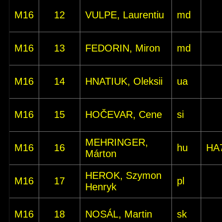
M16
12
VULPE, Laurentiu
md
M16
13
FEDORIN, Miron
md
M16
14
HNATIUK, Oleksii
ua
M16
15
HOČEVAR, Cene
si
MEHRINGER,
M16
16
hu
HA
Márton
HEROK, Szymon
M16
17
pl
Henryk
M16
18
NOSÁL, Martin
sk