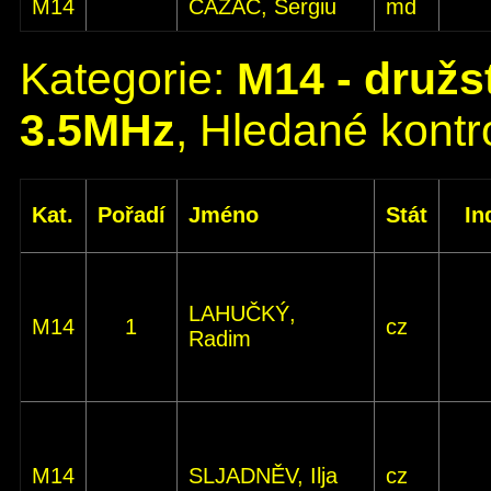
M14
CAZAC, Sergiu
md
Kategorie:
M14 - družs
3.5MHz
, Hledané kontro
Kat.
Pořadí
Jméno
Stát
In
LAHUČKÝ,
M14
1
cz
Radim
M14
SLJADNĚV, Ilja
cz