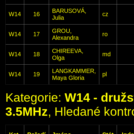
BARUSOVÁ,
W14
16
cz
Julia
GROU,
W14
17
ro
Alexandra
CHIREEVA,
W14
18
md
Olga
LANGKAMMER,
W14
19
pl
Maya Gloria
Kategorie:
W14 - družs
3.5MHz
, Hledané kontro