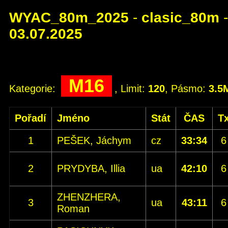
WYAC_80m_2025
-
clasic_80m
-
03.07.2025
M16
Kategorie:
, Limit:
120
, Pásmo:
3.5
Pořadí
Jméno
Stát
ČAS
T
1
PEŠEK, Jáchym
cz
33:34
6
2
PRYDYBA, Illia
ua
42:10
6
ZHENZHERA,
3
ua
43:11
6
Roman