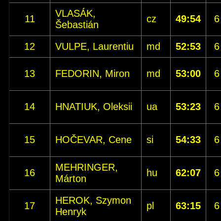
VLASÁK,
11
cz
49:54
6
Šebastián
12
VULPE, Laurentiu
md
52:53
6
13
FEDORIN, Miron
md
53:00
6
14
HNATIUK, Oleksii
ua
53:23
6
15
HOČEVAR, Cene
si
54:33
6
MEHRINGER,
16
hu
62:07
6
Márton
HEROK, Szymon
17
pl
63:15
6
Henryk