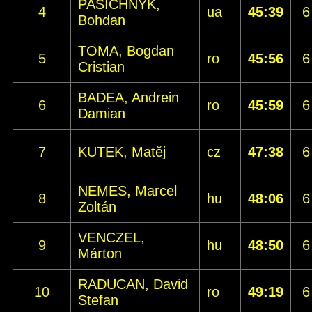
PASICHNYK,
4
ua
45:39
6
Bohdan
TOMA, Bogdan
5
ro
45:56
6
Cristian
BADEA, Andrein
6
ro
45:59
6
Damian
7
KUTEK, Matěj
cz
47:38
6
NEMES, Marcel
8
hu
48:06
6
Zoltán
VENCZEL,
9
hu
48:50
6
Márton
RADUCAN, David
10
ro
49:19
6
Stefan