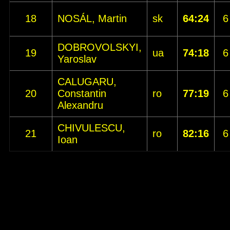
18
NOSÁL, Martin
sk
64:24
6
DOBROVOLSKYI,
19
ua
74:18
6
Yaroslav
CALUGARU,
20
Constantin
ro
77:19
6
Alexandru
CHIVULESCU,
21
ro
82:16
6
Ioan