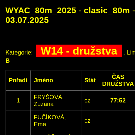
WYAC_80m_2025
-
clasic_80m
-
03.07.2025
W14 - družstva
Kategorie:
, Li
B
ČAS
Pořadí
Jméno
Stát
DRUŽSTVA
FRYŠOVÁ,
1
cz
77:52
Zuzana
FUČÍKOVÁ,
cz
Ema