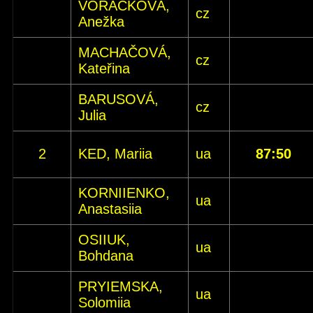
VORÁČKOVÁ,
cz
Anežka
MACHAČOVÁ,
cz
Kateřina
BARUSOVÁ,
cz
Julia
2
KED, Mariia
ua
87:50
KORNIIENKO,
ua
Anastasiia
OSIIUK,
ua
Bohdana
PRYIEMSKA,
ua
Solomiia